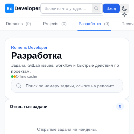
Перейти к основному содержимому
Developer
Вход
Domains
(0)
Projects
(0)
Разработка
(0)
Песоч
Romens Developer
Разработка
Задачи, GitLab issues, workflow и быстрые действия по
проектам.
Offline cache
Поиск задач
Открытые задачи
0
Открытые задачи не найдены.